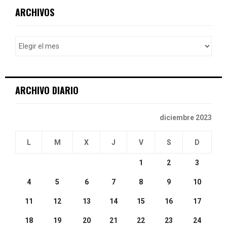
c
E
ARCHIVOS
h
f
A
o
r
R
:
C
ARCHIVO DIARIO
H
diciembre 2023
L
M
X
J
V
S
D
1
2
3
4
5
6
7
8
9
10
11
12
13
14
15
16
17
18
19
20
21
22
23
24