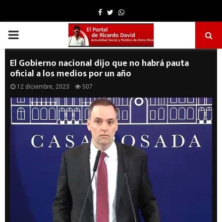
Facebook
Twitter
Whatsapp
PRIMARY
MENU
El Gobierno nacional dijo que no habrá pauta
oficial a los medios por un año
12 diciembre, 2023
507