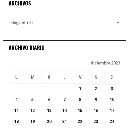
E
ARCHIVOS
h
f
A
o
r
R
:
C
ARCHIVO DIARIO
H
diciembre 2023
L
M
X
J
V
S
D
1
2
3
4
5
6
7
8
9
10
11
12
13
14
15
16
17
18
19
20
21
22
23
24