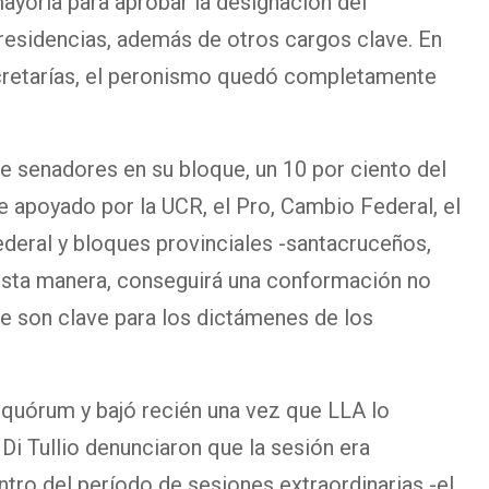
mayoría para aprobar la designación del
presidencias, además de otros cargos clave. En
ecretarías, el peronismo quedó completamente
e senadores en su bloque, un 10 por ciento del
ue apoyado por la UCR, el Pro, Cambio Federal, el
deral y bloques provinciales -santacruceños,
 esta manera, conseguirá una conformación no
ue son clave para los dictámenes de los
r quórum y bajó recién una vez que LLA lo
Di Tullio denunciaron que la sesión era
ntro del período de sesiones extraordinarias -el