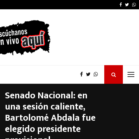
La provincia proyecta 
Faceboo
Twitt
W
Senado Nacional: en
una sesión caliente,
Bartolomé Abdala fue
elegido presidente