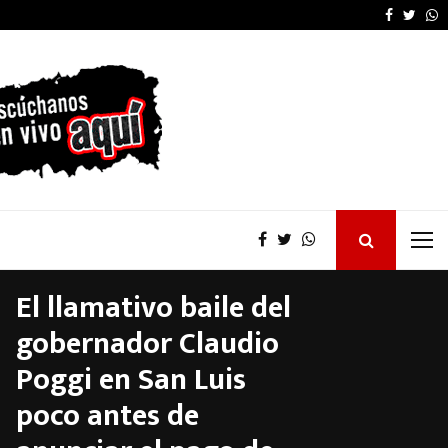
Kicillof desautorizó 
Faceboo
Twitt
W
El llamativo baile del
gobernador Claudio
Poggi en San Luis
poco antes de