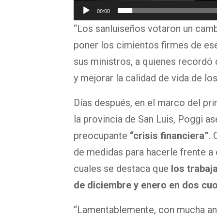
d
00:00
“Los sanluiseños votaron un cam
e
poner los cimientos firmes de es
v
sus ministros, a quienes recordó 
í
y mejorar la calidad de vida de lo
d
e
Días después, en el marco del pri
o
la provincia de San Luis, Poggi as
preocupante
“crisis financiera”
.
de medidas para hacerle frente a
cuales se destaca que
los trabaj
de diciembre y enero en dos cu
“Lamentablemente, con mucha ang