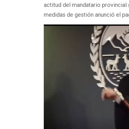
actitud del mandatario provincia
medidas de gestión anunció el pa
R
e
p
r
o
d
u
c
t
o
r