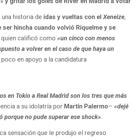
» y gritar los goles de River en Madrid a votar
e una historia de
idas y vueltas con el
Xeneize
,
 ser hincha cuando volvió Riquelme y se
a quien calificó como
«un cinco con menos
spuesto a volver en el caso de que haya un
 poco en apoyo a la candidatura
 dos en Tokio a Real Madrid son los tres que más
encia a su idolatría por
Martín Palermo
–
«dejé
tiró porque no pude superar ese shock»
.
ca sensación que le produjo el regreso