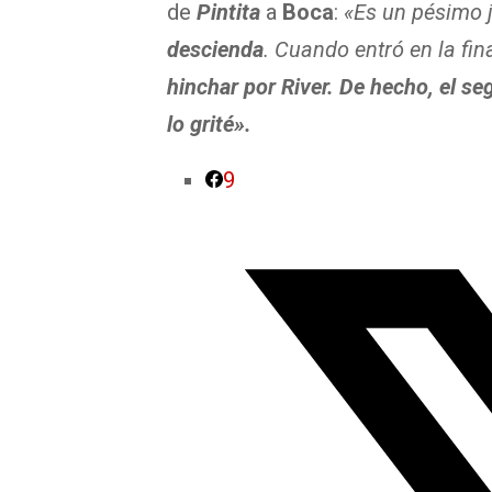
de
Pintita
a
Boca
:
«Es un pésimo 
descienda
. Cuando entró en la fin
hinchar por River. De hecho, el s
lo grité».
9