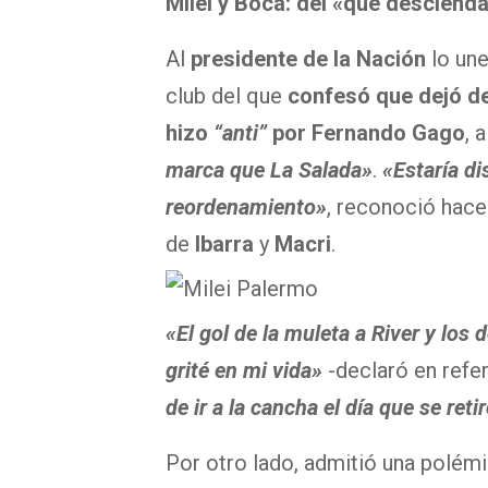
Milei y Boca: del «que descienda
Al
presidente de la Nación
lo un
club del que
confesó que dejó de
hizo
“anti”
por Fernando Gago
, 
marca que La Salada»
.
«Estaría di
reordenamiento»
, reconoció hace
de
Ibarra
y
Macri
.
«El gol de la muleta a River y los
grité en mi vida»
-declaró en refer
de ir a la cancha el día que se re
Por otro lado, admitió una polémi