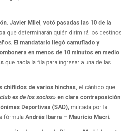
ión
,
Javier Milei
,
votó pasadas las 10 de la
oca
que determinarán quién dirimirá los destinos
 años.
El mandatario llegó camuflado y
 Bombonera en menos de 10 minutos en medio
os
que hacía la fila para ingresar a una de las
s chiflidos de varios hinchas,
el cántico que
club es de los socios»
en clara contraposición
nónimas Deportivas (SAD),
militada por la
la fórmula
Andrés Ibarra
–
Mauricio Macri
.