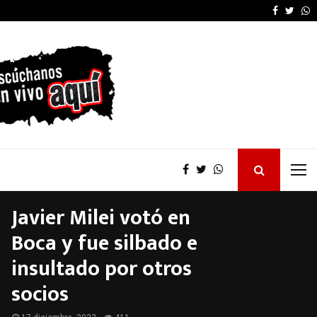
Kicillof desautorizó 
Faceboo
Twitt
W
Javier Milei votó en
Boca y fue silbado e
insultado por otros
socios