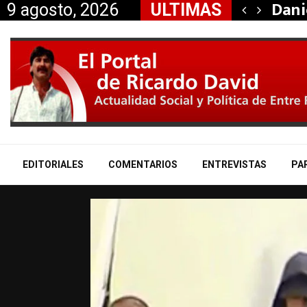
taría a Mauricio «Palito»…
Dani
9 agosto, 2026
ULTIMAS
EDITORIALES
COMENTARIOS
ENTREVISTAS
PA