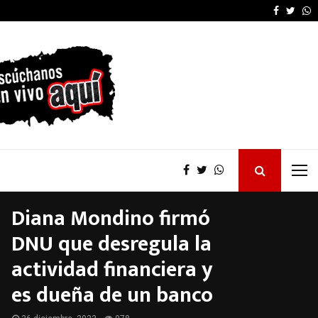
La provincia proyecta 
Faceboo
Twitt
W
Diana Mondino firmó
DNU que desregula la
actividad financiera y
es dueña de un banco