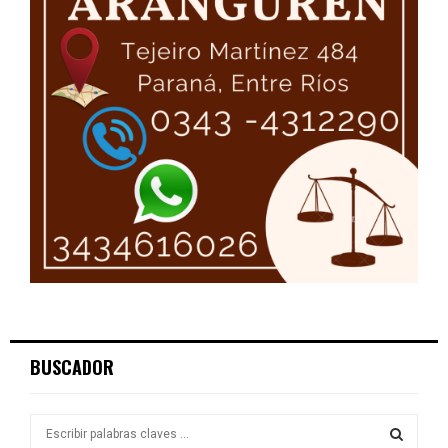
BUSCADOR
S
e