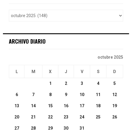
f
A
o
r
R
:
C
ARCHIVO DIARIO
H
octubre 2025
L
M
X
J
V
S
D
1
2
3
4
5
6
7
8
9
10
11
12
13
14
15
16
17
18
19
20
21
22
23
24
25
26
27
28
29
30
31