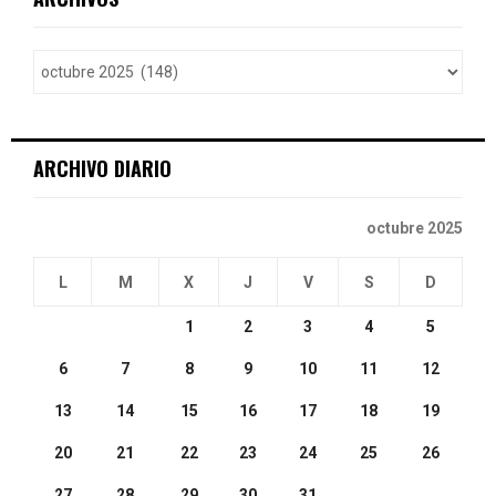
h
f
A
o
r
R
:
C
ARCHIVO DIARIO
H
octubre 2025
L
M
X
J
V
S
D
1
2
3
4
5
6
7
8
9
10
11
12
13
14
15
16
17
18
19
20
21
22
23
24
25
26
27
28
29
30
31