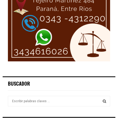
BUSCADOR
S
e
a
S
r