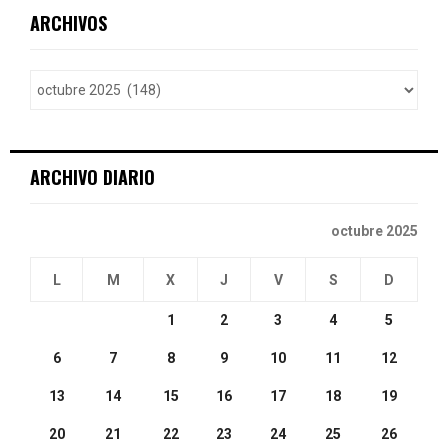
c
E
ARCHIVOS
h
f
A
o
r
R
:
C
ARCHIVO DIARIO
H
octubre 2025
L
M
X
J
V
S
D
1
2
3
4
5
6
7
8
9
10
11
12
13
14
15
16
17
18
19
20
21
22
23
24
25
26