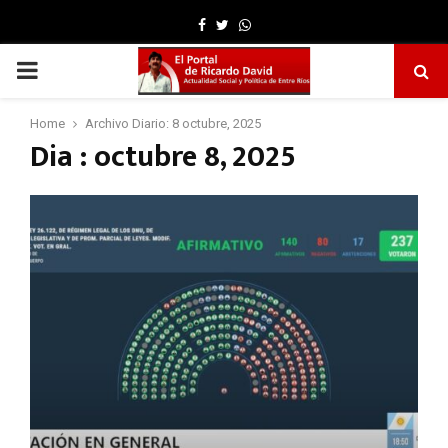
Facebook
Twitter
Whatsapp
PRIMARY
MENU
Home
Archivo Diario: 8 octubre, 2025
Dia : octubre 8, 2025