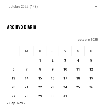
o
r
R
:
C
ARCHIVO DIARIO
H
octubre 2025
L
M
X
J
V
S
D
1
2
3
4
5
6
7
8
9
10
11
12
13
14
15
16
17
18
19
20
21
22
23
24
25
26
27
28
29
30
31
« Sep
Nov »