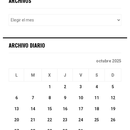
ARCHIVOS
h
f
A
o
r
R
:
C
ARCHIVO DIARIO
H
octubre 2025
L
M
X
J
V
S
D
1
2
3
4
5
6
7
8
9
10
11
12
13
14
15
16
17
18
19
20
21
22
23
24
25
26