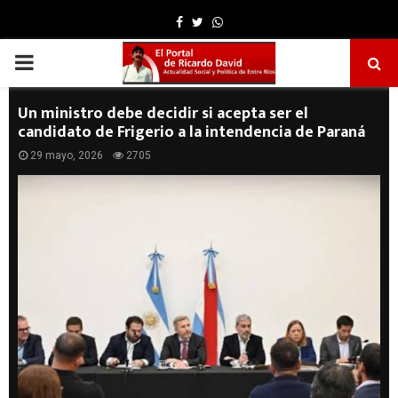
Facebook
Twitter
Whatsapp
PRIMARY
MENU
Un ministro debe decidir si acepta ser el
candidato de Frigerio a la intendencia de Paraná
29 mayo, 2026
2705