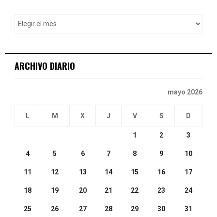
f
A
o
r
R
:
C
ARCHIVO DIARIO
H
mayo 2026
L
M
X
J
V
S
D
1
2
3
4
5
6
7
8
9
10
11
12
13
14
15
16
17
18
19
20
21
22
23
24
25
26
27
28
29
30
31