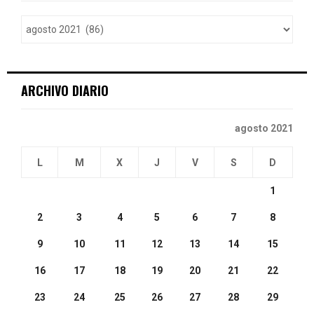
f
A
o
r
R
:
C
ARCHIVO DIARIO
H
agosto 2021
L
M
X
J
V
S
D
1
2
3
4
5
6
7
8
9
10
11
12
13
14
15
16
17
18
19
20
21
22
23
24
25
26
27
28
29