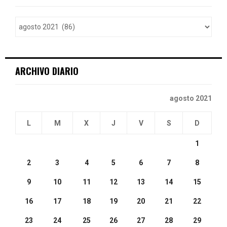
f
A
o
r
R
:
C
ARCHIVO DIARIO
H
agosto 2021
L
M
X
J
V
S
D
1
2
3
4
5
6
7
8
9
10
11
12
13
14
15
16
17
18
19
20
21
22
23
24
25
26
27
28
29