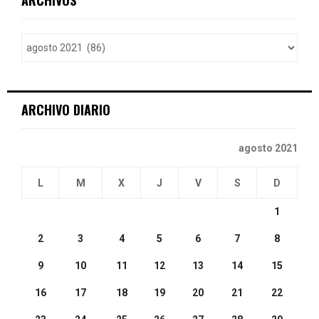
h
f
A
o
r
R
:
C
ARCHIVO DIARIO
H
agosto 2021
L
M
X
J
V
S
D
1
2
3
4
5
6
7
8
9
10
11
12
13
14
15
16
17
18
19
20
21
22