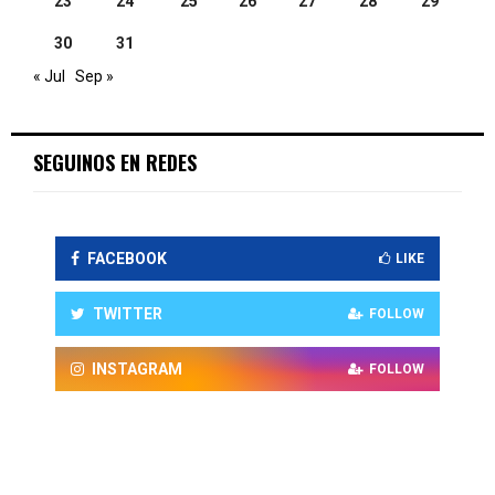
23
24
25
26
27
28
29
30
31
« Jul
Sep »
SEGUINOS EN REDES
FACEBOOK
LIKE
TWITTER
FOLLOW
INSTAGRAM
FOLLOW