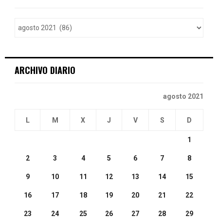
f
A
o
r
R
:
C
ARCHIVO DIARIO
H
agosto 2021
L
M
X
J
V
S
D
1
2
3
4
5
6
7
8
9
10
11
12
13
14
15
16
17
18
19
20
21
22
23
24
25
26
27
28
29