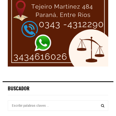
BUSCADOR
S
e
a
S