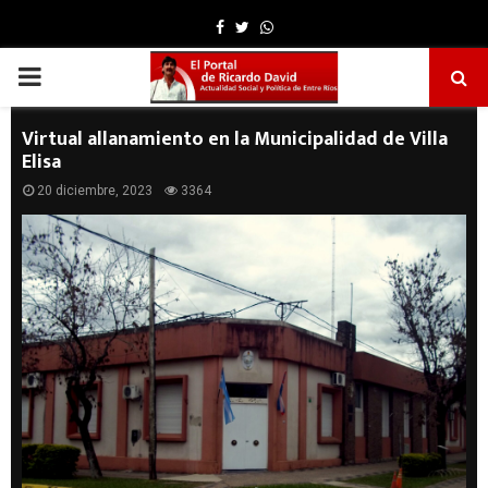
Facebook
Twitter
Whatsapp
PRIMARY
MENU
Virtual allanamiento en la Municipalidad de Villa
Elisa
20 diciembre, 2023
3364