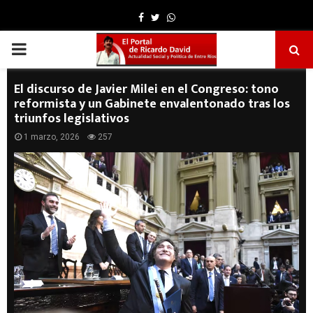
Facebook
Twitter
Whatsapp
PRIMARY
MENU
El discurso de Javier Milei en el Congreso: tono
reformista y un Gabinete envalentonado tras los
triunfos legislativos
1 marzo, 2026
257