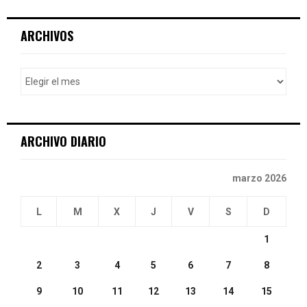
S
r
c
E
ARCHIVOS
h
f
A
o
r
R
:
C
ARCHIVO DIARIO
H
marzo 2026
L
M
X
J
V
S
D
1
2
3
4
5
6
7
8
9
10
11
12
13
14
15