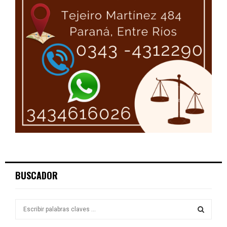
BUSCADOR
S
e
a