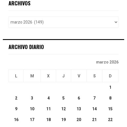
E
ARCHIVOS
h
f
A
o
r
R
:
C
ARCHIVO DIARIO
H
marzo 2026
L
M
X
J
V
S
D
1
2
3
4
5
6
7
8
9
10
11
12
13
14
15
16
17
18
19
20
21
22