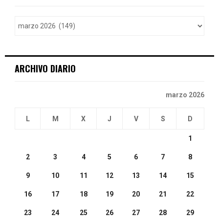
f
A
o
r
R
:
C
ARCHIVO DIARIO
H
marzo 2026
L
M
X
J
V
S
D
1
2
3
4
5
6
7
8
9
10
11
12
13
14
15
16
17
18
19
20
21
22
23
24
25
26
27
28
29