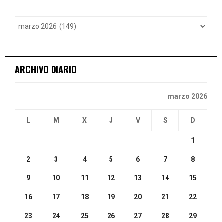
f
A
o
r
R
:
C
ARCHIVO DIARIO
H
marzo 2026
L
M
X
J
V
S
D
1
2
3
4
5
6
7
8
9
10
11
12
13
14
15
16
17
18
19
20
21
22
23
24
25
26
27
28
29