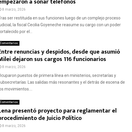
empezaron a sonar teléfonos
8 marzo, 2026
Tras ser restituida en sus funciones luego de un complejo proceso
judicial, la fiscal Cecilia Goyeneche reasume su cargo con un poder
ortalecido por el...
Comentarios
Entre renuncias y despidos, desde que asumió
Milei dejaron sus cargos 116 funcionarios
8 marzo, 2026
Ocuparon puestos de primera línea en ministerios, secretarías y
subsecretarías. Las salidas más resonantes y el detrás de escena de
los movimientos....
Comentarios
Lena presentó proyecto para reglamentar el
procedimiento de Juicio Político
8 marzo, 2026