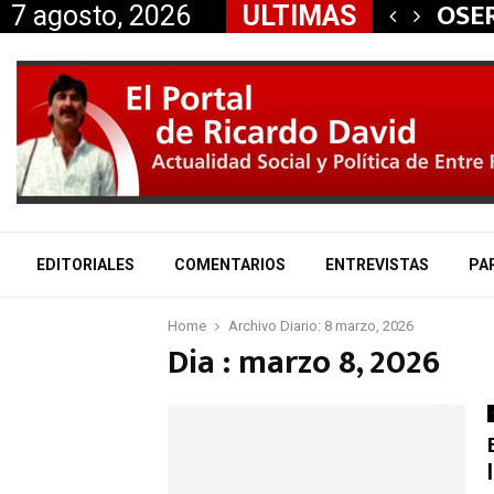
 aliados a la…
OSER
7 agosto, 2026
ULTIMAS
EDITORIALES
COMENTARIOS
ENTREVISTAS
PA
Home
Archivo Diario: 8 marzo, 2026
Dia : marzo 8, 2026