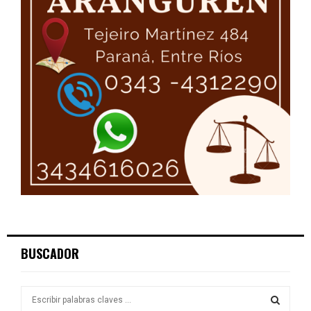
BUSCADOR
S
e