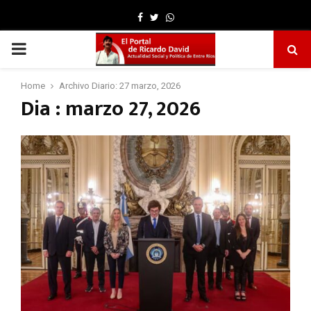
Facebook
Twitter
Whatsapp
PRIMARY
MENU
Home
Archivo Diario: 27 marzo, 2026
Dia : marzo 27, 2026