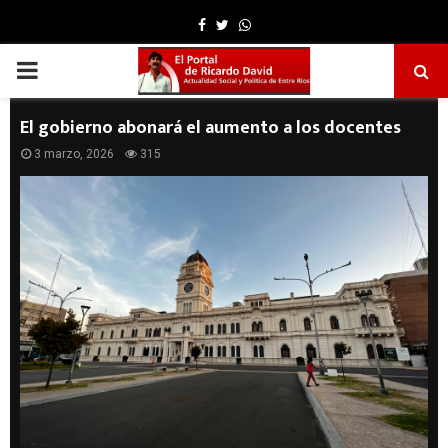
Facebook
Twitter
Whatsapp
PRIMARY
MENU
El gobierno abonará el aumento a los docentes
3 marzo, 2026
315