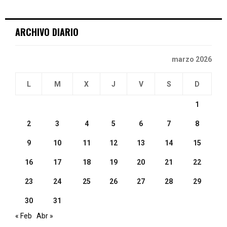
:
C
ARCHIVO DIARIO
H
marzo 2026
L
M
X
J
V
S
D
1
2
3
4
5
6
7
8
9
10
11
12
13
14
15
16
17
18
19
20
21
22
23
24
25
26
27
28
29
30
31
« Feb
Abr »