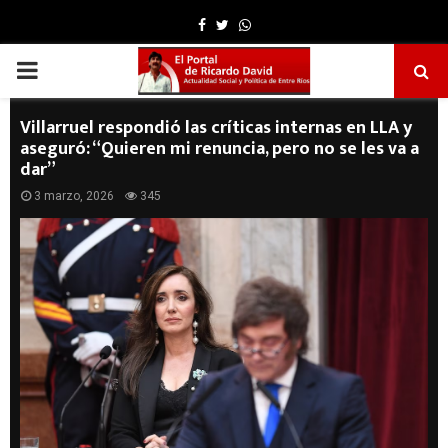
Facebook
Twitter
Whatsapp
PRIMARY
MENU
Villarruel respondió las críticas internas en LLA y
aseguró: “Quieren mi renuncia, pero no se les va a
dar”
3 marzo, 2026
345