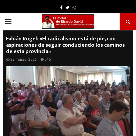
Facebook
Twitter
Whatsapp
PRIMARY
MENU
Fabián Rogel: «El radicalismo está de pie, con
aspiraciones de seguir conduciendo los caminos
de esta provincia»
28 marzo, 2026
515