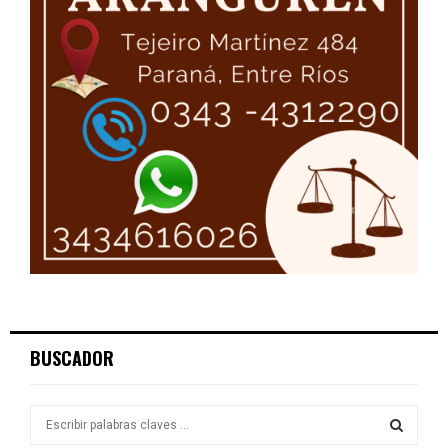
BUSCADOR
S
e