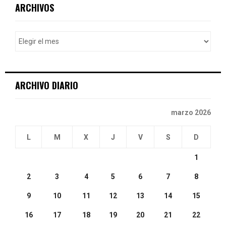
c
E
ARCHIVOS
h
f
A
o
r
R
:
C
ARCHIVO DIARIO
H
marzo 2026
L
M
X
J
V
S
D
1
2
3
4
5
6
7
8
9
10
11
12
13
14
15
16
17
18
19
20
21
22