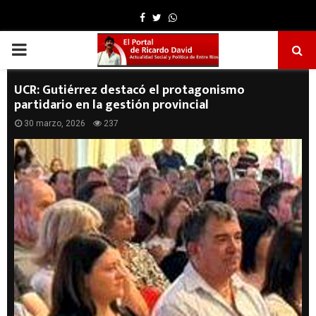
Facebook
Twitter
Whatsapp
PRIMARY
MENU
UCR: Gutiérrez destacó el protagonismo
partidario en la gestión provincial
30 marzo, 2026
237