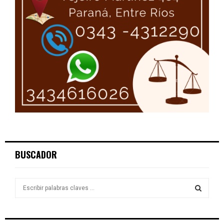
BUSCADOR
S
e
a
S
r