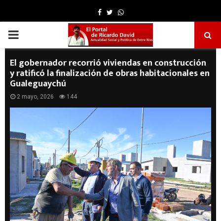
Facebook
Twitter
Whatsapp
PRIMARY
MENU
El gobernador recorrió viviendas en construcción
y ratificó la finalización de obras habitacionales en
Gualeguaychú
2 mayo, 2026
144