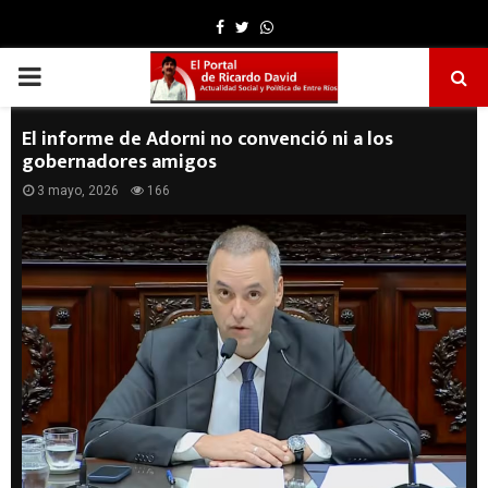
Facebook
Twitter
Whatsapp
PRIMARY
MENU
El informe de Adorni no convenció ni a los
gobernadores amigos
3 mayo, 2026
166