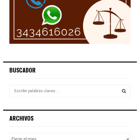
BUSCADOR
S
e
a
S
r
c
E
ARCHIVOS
h
f
A
o