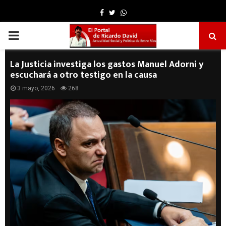
Facebook
Twitter
Whatsapp
PRIMARY
MENU
La Justicia investiga los gastos Manuel Adorni y
escuchará a otro testigo en la causa
3 mayo, 2026
268