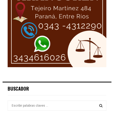
BUSCADOR
S
e
a