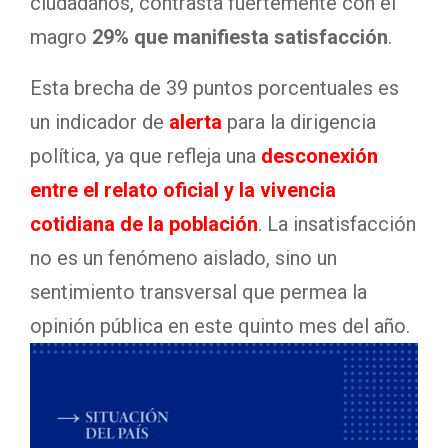
ciudadanos, contrasta fuertemente con el
magro
29% que manifiesta satisfacción
.
Esta brecha de 39 puntos porcentuales es
un indicador de
alerta
para la dirigencia
política, ya que refleja una
desconexión
entre el relato oficial y la vivencia
cotidiana de la población
. La insatisfacción
no es un fenómeno aislado, sino un
sentimiento transversal que permea la
opinión pública en este quinto mes del año.