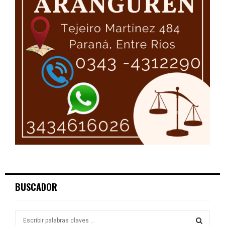
BUSCADOR
S