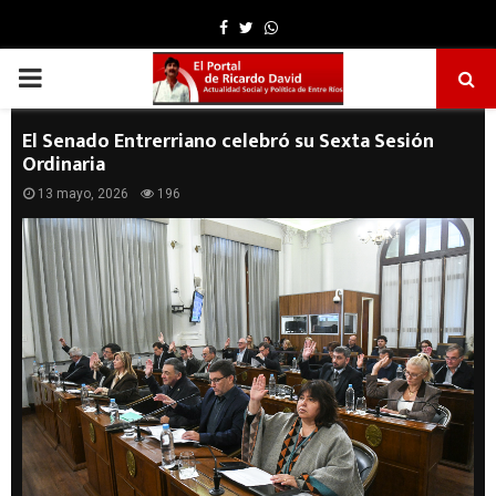
Facebook
Twitter
Whatsapp
PRIMARY
MENU
El Senado Entrerriano celebró su Sexta Sesión
Ordinaria
13 mayo, 2026
196