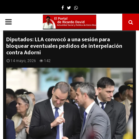
Facebook
Twitter
Whatsapp
PRIMARY
MENU
Diputados: LLA convocó a una sesión para
bloquear eventuales pedidos de interpelación
contra Adorni
14 mayo, 2026
142