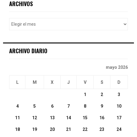
E
ARCHIVOS
h
f
A
o
r
R
:
C
ARCHIVO DIARIO
H
mayo 2026
L
M
X
J
V
S
D
1
2
3
4
5
6
7
8
9
10
11
12
13
14
15
16
17
18
19
20
21
22
23
24