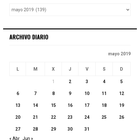
o
r
R
:
C
ARCHIVO DIARIO
H
mayo 2019
L
M
X
J
V
S
D
1
2
3
4
5
6
7
8
9
10
11
12
13
14
15
16
17
18
19
20
21
22
23
24
25
26
27
28
29
30
31
« Abr
Jun »