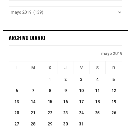
f
A
o
r
R
:
C
ARCHIVO DIARIO
H
mayo 2019
L
M
X
J
V
S
D
1
2
3
4
5
6
7
8
9
10
11
12
13
14
15
16
17
18
19
20
21
22
23
24
25
26
27
28
29
30
31