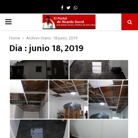
Facebook
Twitter
Whatsapp
PRIMARY
MENU
Home
Archivo Diario: 18 junio, 2019
Dia : junio 18, 2019