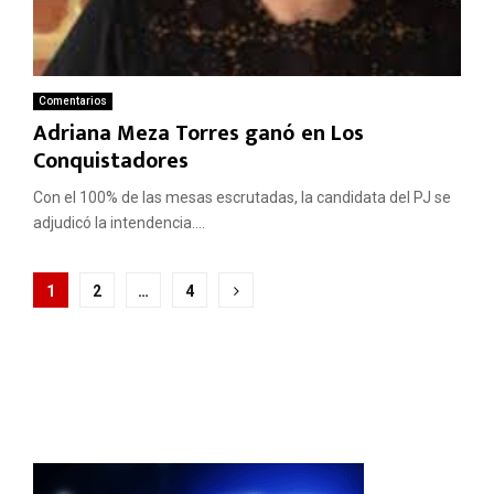
Comentarios
Adriana Meza Torres ganó en Los
Conquistadores
Con el 100% de las mesas escrutadas, la candidata del PJ se
adjudicó la intendencia....
Paginación
1
2
…
4
de
entradas