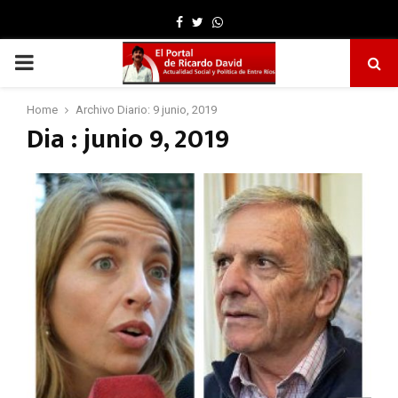
Facebook
Twitter
Whatsapp
PRIMARY
MENU
Home
Archivo Diario: 9 junio, 2019
Dia : junio 9, 2019