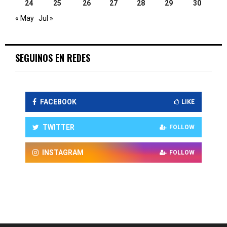
24
25
26
27
28
29
30
« May
Jul »
SEGUINOS EN REDES
FACEBOOK
LIKE
TWITTER
FOLLOW
INSTAGRAM
FOLLOW