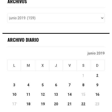
ARCHIVOS
h
f
A
o
r
R
:
C
ARCHIVO DIARIO
H
junio 2019
L
M
X
J
V
S
D
1
2
3
4
5
6
7
8
9
10
11
12
13
14
15
16
17
18
19
20
21
22
23