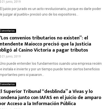
21 junio, 2019
“El juicio por jurado es un acto revolucionario, porque es darle poder
de juzgar al pueblo» precisó uno de los expositores...
Comentarios
“Los convenios tributarios no existen”: el
intendente Maiocco precisó que la Justicia
obligó al Casino Victoria a pagar tributos
21 junio, 2019
“Uno puede entender los fundamentos cuando una empresa recién
se instala e invierte y por un tiempo puede tener ciertos beneficios
importantes pero si pasaron...
Comentarios
El Superior Tribunal “desblinda” a Vivas y lo
condena junto con IAFAS en el juicio de amparo
por Acceso a la Información Pública