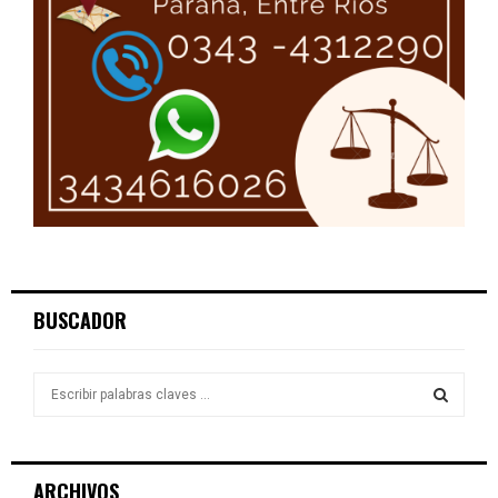
BUSCADOR
S
e
a
S
r
c
E
ARCHIVOS