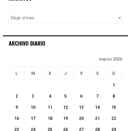
h
f
A
o
r
R
:
C
ARCHIVO DIARIO
H
marzo 2026
L
M
X
J
V
S
D
1
2
3
4
5
6
7
8
9
10
11
12
13
14
15
16
17
18
19
20
21
22
23
24
25
26
27
28
29