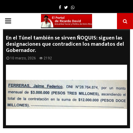
Facebook
Twitter
Whatsapp
PRIMARY
MENU
En el Túnel también se sirven ÑOQUIS: siguen las
designaciones que contradicen los mandatos del
Gobernador.
10 marzo, 2026
2192