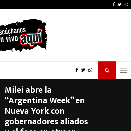
OSER: Frigerio destacó
Faceboo
Twitt
W
Milei abre la
“Argentina Week” en
Nueva York con
gobernadores aliados