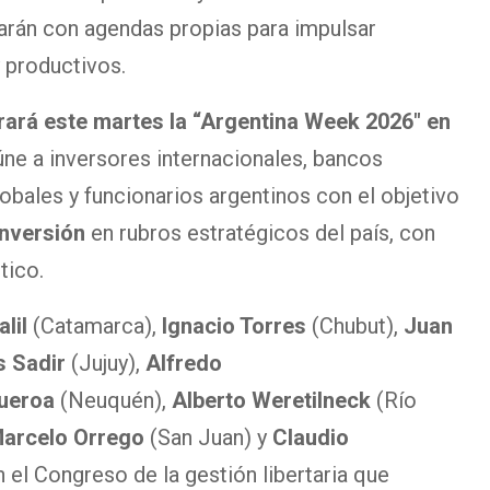
parán con agendas propias para impulsar
 productivos.
rará este martes la “Argentina Week 2026″ en
úne a inversores internacionales, bancos
lobales y funcionarios argentinos con el objetivo
nversión
en rubros estratégicos del país, con
tico.
alil
(Catamarca),
Ignacio Torres
(Chubut),
Juan
s Sadir
(Jujuy),
Alfredo
ueroa
(Neuquén),
Alberto Weretilneck
(Río
arcelo Orrego
(San Juan) y
Claudio
 el Congreso de la gestión libertaria que