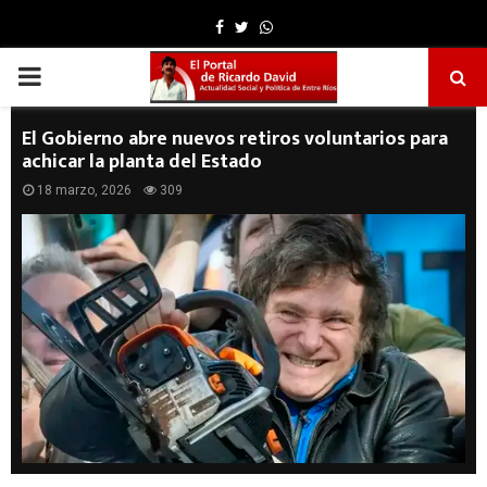
Facebook
Twitter
Whatsapp
PRIMARY
MENU
El Gobierno abre nuevos retiros voluntarios para
achicar la planta del Estado
18 marzo, 2026
309