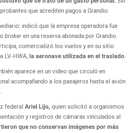
 sostuvo que se trató de un gasto personal.
Sin
robantes que acrediten pagos a Grandio.
mediario: indicó que la empresa operadora fue
mo
broker
en una reserva abonada por Grandio.
rticipa, comercializó los vuelos y en su sitio
ula LV-HWA,
la aeronave utilizada en el traslado
.
bién aparece en un video que circuló en
nal acompañando a los pasajeros hasta el avión
.
ez federal
Ariel Lijo,
quien solicitó a organismos
mentación y registros de cámaras vinculados al
rtieron que no conservan imágenes por más