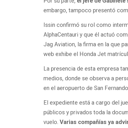
Por su parte,
el jefe de Gabinete
embargo, tampoco presentó comp
Issin confirmó su rol como inter
AlphaCentauri y que él actuó co
Jag Aviation, la firma en la que pa
web exhibe el Honda Jet matríc
La presencia de esta empresa tam
medios, donde se observa a perso
en el aeropuerto de San Fernando
El expediente está a cargo del ju
públicos y privados toda la docu
vuelo.
Varias compañías ya advi